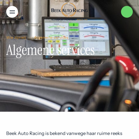
Menu
Home
Wie zijn wij
Algemene services
Algemene services
Services
Merken
Nieuws
Over ons
Beek Auto Racing is bekend vanwege haar ruime reeks