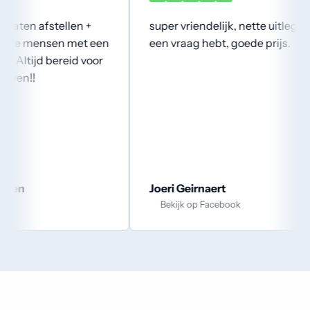
g als je
Fijne service!!! Top resultaat… 👍👍
Sander de Grauw
Bekijk op Facebook