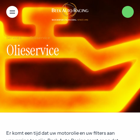
Menu
Home
Services
Olieservice
Olieservice
Services
Merken
Nieuws
Over ons
Er komt een tijd dat uw motorolie en uw filters aan