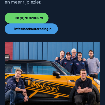
en meer rijplezier.
+31 (0)70 3206579
info@beekautoracing.nl