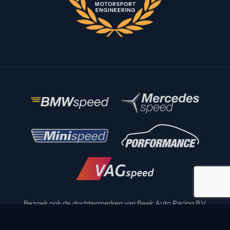
Bezoek ook de dochtermerken van Beek Auto Racing B.V.