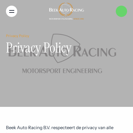
Menu
Home
Privacy Policy
Privacy Policy
Services
Merken
Nieuws
Over ons
Beek Auto Racing B.V. respecteert de privacy van alle