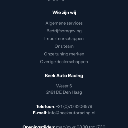
Wie zijn wij
Algemene services
Bedrijfsomgeving
Importeurschappen
Ons team
Onze tuning merken
Overige dealerschappen
Beek Auto Racing
Weser 6
2491 DE Den Haag
Telefoon
:
+31 (0)70 3206579
E-mail
:
info@beekautoracing.nl
Openingstijden:
ma t/m vr 08.30 tot 17.30