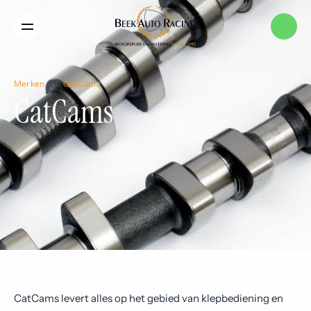
Menu
Home
Merken
CatCams
CatCams
Services
Merken
Nieuws
Over ons
CatCams levert alles op het gebied van klepbediening en