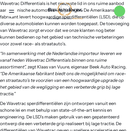
Wavetrac Differentials is het nieuwste lid in ons ruime aanbod
aan technische automotive-oplossingen. De Amerikaanse
Menu
fabrikant levert hoogwaardige sperdifferentiëlen (LSD), die op
diverse automobielen kunnen worden toegepast. De toevoeging
van Wavetrac zorgt ervoor dat we onze klanten nog beter
Home
kunnen bedienen op het gebied van technische verbeteringen
voor zowel race- als straatauto’s.
“In samenwerking met de Nederlandse importeur leveren we
Services
vanaf heden Wavetrac Differentials binnen ons ruime
assortiment”,
zegt Klaas van Vuure, eigenaar Beek Auto Racing.
“De Amerikaanse fabrikant biedt ons de mogelijkheid om race-
Merken
en straatauto’s te voorzien van een hoogwaardige upgrade op
het gebied van de wegligging en een verbeterde grip bij lage
tractie.”
Nieuws
De Wavetrac sperdifferentiëlen zijn ontworpen vanuit een
schone lei en met behulp van state-of-the-art kennis en
Over ons
engineering. De LSD’s maken gebruik van een gepatenteerd
ontwerp die een verbeterde grip realiseert bij lage tractie. De
differentiëlen van Wavetrac geven u snellere acceleratie en een