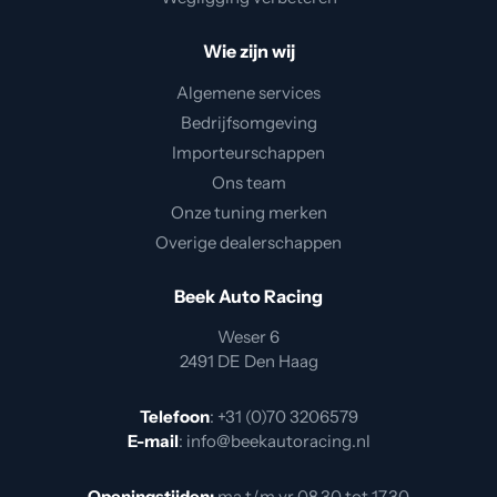
Wie zijn wij
Algemene services
Bedrijfsomgeving
Importeurschappen
Ons team
Onze tuning merken
Overige dealerschappen
Beek Auto Racing
Weser 6
2491 DE Den Haag
Telefoon
:
+31 (0)70 3206579
E-mail
:
info@beekautoracing.nl
Openingstijden:
ma t/m vr 08.30 tot 17.30