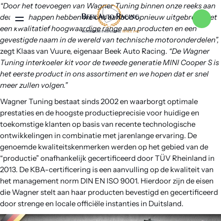
“Door het toevoegen van Wagner Tuning binnen onze reeks aan
dealerschappen hebben we ons aanbod opnieuw uitgebreid met
Menu
een kwalitatief hoogwaardige range aan producten en een
gevestigde naam in de wereld van technische motoronderdelen”,
zegt Klaas van Vuure, eigenaar Beek Auto Racing.
“De Wagner
Home
Tuning interkoeler kit voor de tweede generatie MINI Cooper S is
het eerste product in ons assortiment en we hopen dat er snel
meer zullen volgen.”
Services
Wagner Tuning bestaat sinds 2002 en waarborgt optimale
prestaties en de hoogste productieprecisie voor huidige en
toekomstige klanten op basis van recente technologische
Merken
ontwikkelingen in combinatie met jarenlange ervaring. De
genoemde kwaliteitskenmerken werden op het gebied van de
“productie” onafhankelijk gecertificeerd door TÜV Rheinland in
Nieuws
2013. De KBA-certificering is een aanvulling op de kwaliteit van
het management norm DIN EN ISO 9001. Hierdoor zijn de eisen
die Wagner stelt aan haar producten bevestigd en gecertificeerd
Over ons
door strenge en locale officiële instanties in Duitsland.