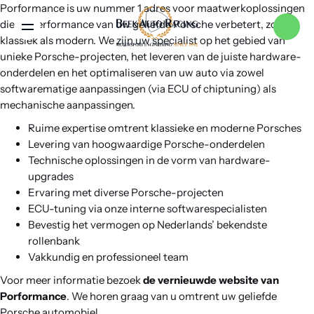
Porformance is uw nummer 1 adres voor maatwerkoplossingen
die de performance van uw geliefde Porsche verbetert, zoals
Menu
klassiek als modern. We zijn uw specialist op het gebied van
unieke Porsche-projecten, het leveren van de juiste hardware-
onderdelen en het optimaliseren van uw auto via zowel
Home
softwarematige aanpassingen (via ECU of chiptuning) als
mechanische aanpassingen.
Ruime expertise omtrent klassieke en moderne Porsches
Services
Levering van hoogwaardige Porsche-onderdelen
Technische oplossingen in de vorm van hardware-
upgrades
Merken
Ervaring met diverse Porsche-projecten
ECU-tuning via onze interne softwarespecialisten
Bevestig het vermogen op Nederlands’ bekendste
Nieuws
rollenbank
Vakkundig en professioneel team
Over ons
Voor meer informatie bezoek
de vernieuwde website van
Porformance
. We horen graag van u omtrent uw geliefde
Porsche automobiel.