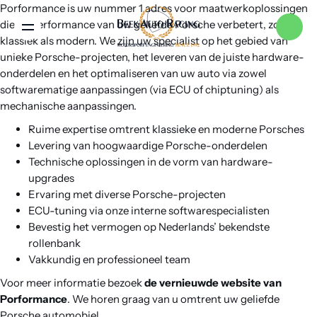
Porformance is uw nummer 1 adres voor maatwerkoplossingen
die de performance van uw geliefde Porsche verbetert, zoals
Menu
klassiek als modern. We zijn uw specialist op het gebied van
unieke Porsche-projecten, het leveren van de juiste hardware-
onderdelen en het optimaliseren van uw auto via zowel
Home
softwarematige aanpassingen (via ECU of chiptuning) als
mechanische aanpassingen.
Ruime expertise omtrent klassieke en moderne Porsches
Services
Levering van hoogwaardige Porsche-onderdelen
Technische oplossingen in de vorm van hardware-
upgrades
Merken
Ervaring met diverse Porsche-projecten
ECU-tuning via onze interne softwarespecialisten
Bevestig het vermogen op Nederlands’ bekendste
Nieuws
rollenbank
Vakkundig en professioneel team
Over ons
Voor meer informatie bezoek
de vernieuwde website van
Porformance
. We horen graag van u omtrent uw geliefde
Porsche automobiel.