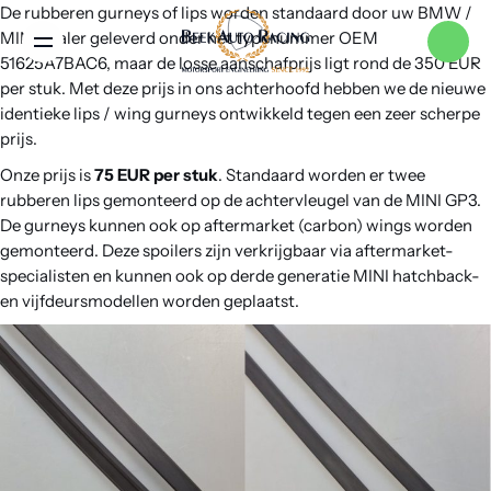
De rubberen gurneys of lips worden standaard door uw BMW /
MINI dealer geleverd onder het typenummer OEM
Menu
51625A7BAC6, maar de losse aanschafprijs ligt rond de 350 EUR
per stuk. Met deze prijs in ons achterhoofd hebben we de nieuwe
identieke lips / wing gurneys ontwikkeld tegen een zeer scherpe
Home
prijs.
Onze prijs is
75 EUR per stuk
. Standaard worden er twee
rubberen lips gemonteerd op de achtervleugel van de MINI GP3.
Services
De gurneys kunnen ook op aftermarket (carbon) wings worden
gemonteerd. Deze spoilers zijn verkrijgbaar via aftermarket-
specialisten en kunnen ook op derde generatie MINI hatchback-
Merken
en vijfdeursmodellen worden geplaatst.
Nieuws
Over ons