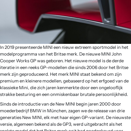
In 2019 presenteerde MINI een nieuw extreem sportmodel in het
modelprogramma van het Britse merk. De nieuwe MINI John
Cooper Works GP was geboren. Het nieuwe model is de derde
iteratie in een reeks GP-modellen die sinds 2006 door het Britse
merk zijn geproduceerd. Het merk MINI staat bekend om zijn
premium en kleinere modellen, gebaseerd op het erfgoed van de
klassieke Mini, die zich jaren kenmerkte door een ongelooflijk
strakke besturing en een onmiskenbaar brutale persoonlijkheid.
Sinds de introductie van de New MINI begin jaren 2000 door
moederbedrijf BMW in München, zagen we de release van drie
generaties New MINI, elk met haar eigen GP-variant. De nieuwste
versie, algemeen bekend als de GP3, werd uitgebracht als het
snelste model dat het Britse merk ooit had goedgekeurd voor