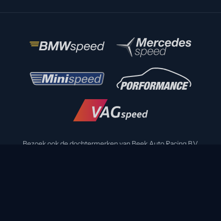
Bezoek ook de dochtermerken van Beek Auto Racing B.V.
© 2026 Beek Auto Racing B.V. - KvK 27138378 - BTW NL
8015.71.224B01
Privacy Policy
Disclaimer
Volg ons