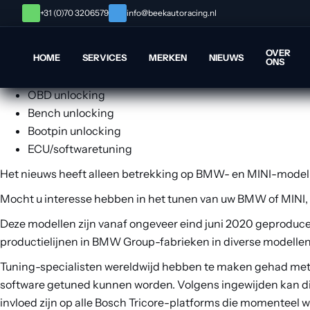
Beek Auto Racing heeft belangrijk nieuws te melden. Vanaf 
+31 (0)70 3206579
info@beekautoracing.nl
geïnstalleerd vanaf juni 2020, weer tunen.
Het alom bekende “bench unlocking” waarbij directe toegang
OVER
HOME
SERVICES
MERKEN
NIEUWS
ONS
dat we vanaf heden op nieuw-geproduceerde auto’s het vol
OBD unlocking
Bench unlocking
Bootpin unlocking
ECU/softwaretuning
Het nieuws heeft alleen betrekking op BMW- en MINI-modelle
Mocht u interesse hebben in het tunen van uw BMW of MINI,
Deze modellen zijn vanaf ongeveer eind juni 2020 geprodu
productielijnen in BMW Group-fabrieken in diverse modellen 
Tuning-specialisten wereldwijd hebben te maken gehad met d
software getuned kunnen worden. Volgens ingewijden kan d
invloed zijn op alle Bosch Tricore-platforms die momenteel