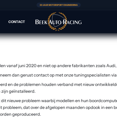
heden kunnen we Bosch MG1-ECU’s, die op de productielijnen
30 JAAR MOTORSPORT ENGINEERING
 tot de ECU wordt gerealiseerd is vanaf heden op BMW- en M
CONTACT
gende kunnen toepassen:
n vanaf juni 2020 en niet op andere fabrikanten zoals Audi
 neem dan gerust contact op met onze tuningspecialisten vi
ceerd en de problemen houden verband met nieuw ontwikkel
zijn geïnstalleerd.
it nieuwe probleem waarbij modellen en hun boordcomputers 
it probleem, dat over de afgelopen maanden opdook in een 
 worden geproduceerd.