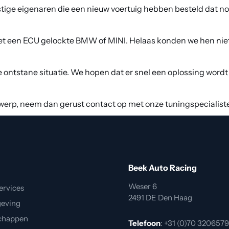
mstige eigenaren die een nieuw voertuig hebben besteld dat
t een ECU gelockte BMW of MINI. Helaas konden we hen niet v
 ontstane situatie. We hopen dat er snel een oplossing word
derwerp, neem dan gerust contact op met onze tuningspeciali
j
Beek Auto Racing
Weser 6
ervices
2491 DE Den Haag
geving
chappen
Telefoon
:
+31 (0)70 3206579