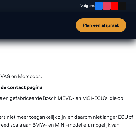
 in BMW Group-fabrieken in diverse automodellen zijn
Volg ons
INI-modellen vanaf juni 2020 weer mogelijk. Dit betekent
Plan een afspraak
, VAG en Mercedes.
a
de contact pagina
.
de en gefabriceerde Bosch MEVD- en MG1-ECU’s, die op
niet meer toegankelijk zijn, en daarom niet langer ECU of
breed scala aan BMW- en MINI-modellen, mogelijk van