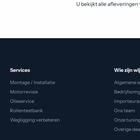
U bekijkt alle afleveringe
Services
Wie zijn wi
Montage / Installatie
Algemene s
Motorrevisie
Bedrijfsom
Olieservice
Importeurs
Rollentestbank
Ons team
Wegligging verbeteren
Onze tunin
Overige de