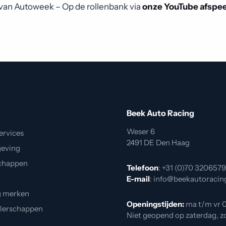
n van Autoweek – Op de rollenbank via
onze YouTube afspeel
j
Beek Auto Racing
Weser 6
ervices
2491 DE Den Haag
geving
chappen
Telefoon
:
+31 (0)70 3206579
E-mail
:
info@beekautoracing
g merken
Openingstijden:
ma t/m vr 0
alerschappen
Niet geopend op zaterdag, 