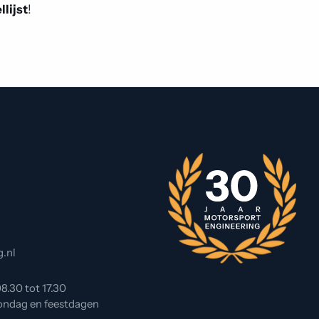
lijst
!
.nl
8.30 tot 17.30
zondag en feestdagen