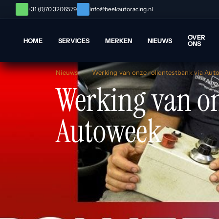
+31 (0)70 3206579
info@beekautoracing.nl
OVER
HOME
SERVICES
MERKEN
NIEUWS
ONS
Nieuws
Werking van onze rollentestbank via Aut
Werking van on
Autoweek