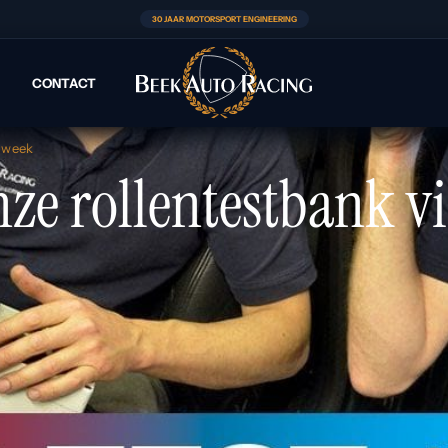
30 JAAR MOTORSPORT ENGINEERING
CONTACT
oweek
ze rollentestbank v