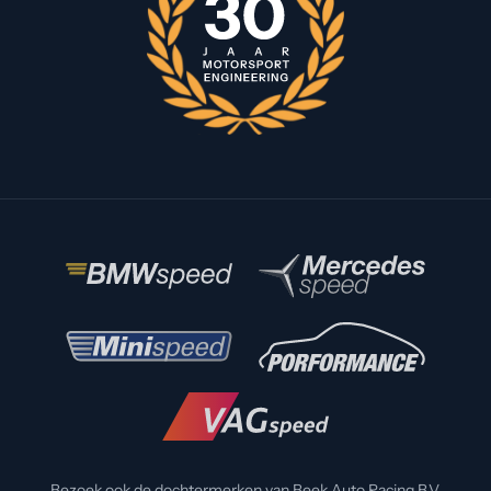
Bezoek ook de dochtermerken van Beek Auto Racing B.V.