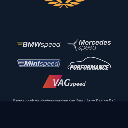
Bezoek ook de dochtermerken van Beek Auto Racing B.V.
© 2026 Beek Auto Racing B.V. - KvK 27138378 - BTW NL
8015.71.224B01