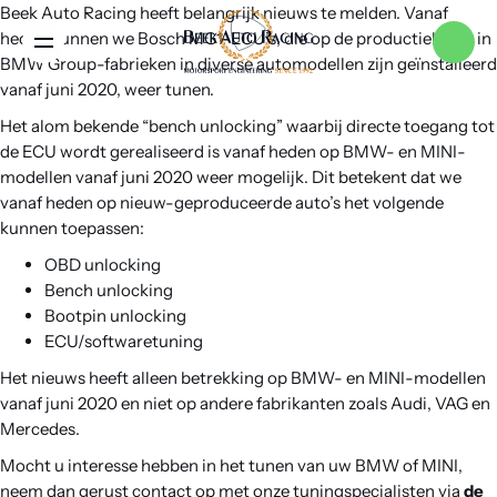
Beek Auto Racing heeft belangrijk nieuws te melden. Vanaf
heden kunnen we Bosch MG1-ECU’s, die op de productielijnen in
Menu
BMW Group-fabrieken in diverse automodellen zijn geïnstalleerd
vanaf juni 2020, weer tunen.
Het alom bekende “bench unlocking” waarbij directe toegang tot
Home
de ECU wordt gerealiseerd is vanaf heden op BMW- en MINI-
modellen vanaf juni 2020 weer mogelijk. Dit betekent dat we
vanaf heden op nieuw-geproduceerde auto’s het volgende
Services
kunnen toepassen:
OBD unlocking
Merken
Bench unlocking
Bootpin unlocking
ECU/softwaretuning
Nieuws
Het nieuws heeft alleen betrekking op BMW- en MINI-modellen
vanaf juni 2020 en niet op andere fabrikanten zoals Audi, VAG en
Mercedes.
Over ons
Mocht u interesse hebben in het tunen van uw BMW of MINI,
neem dan gerust contact op met onze tuningspecialisten via
de