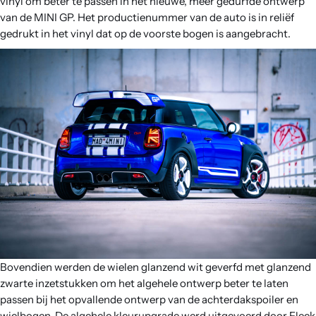
vinyl om beter te passen in het nieuwe, meer gedurfde ontwerp
van de MINI GP. Het productienummer van de auto is in reliëf
gedrukt in het vinyl dat op de voorste bogen is aangebracht.
Bovendien werden de wielen glanzend wit geverfd met glanzend
zwarte inzetstukken om het algehele ontwerp beter te laten
passen bij het opvallende ontwerp van de achterdakspoiler en
wielbogen. De algehele kleurupgrade werd uitgevoerd door Fleek