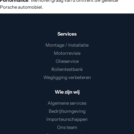
Porformance
. We horen graag van u omtrent uw geliefde
Porsche automobiel.
Services
Montage / Installatie
Motorrevisie
Olieservice
Rollentestbank
Wegligging verbeteren
Wie zijn wij
Algemene services
Bedrijfsomgeving
Importeurschappen
Ons team